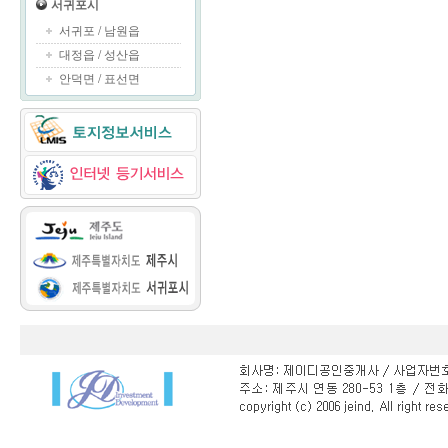
서귀포시
서귀포
/
남원읍
대정읍
/
성산읍
안덕면
/
표선면