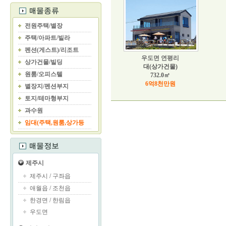
전원주택/별장
주택/아파트/빌라
펜션(게스트)/리조트
우도면 연평리
상가건물/빌딩
대(상가건물)
원룸/오피스텔
732.0㎡
6억8천만원
별장지/펜션부지
토지/테마형부지
과수원
임대(주택,원룸,상가등
제주시
제주시
/
구좌읍
애월읍
/
조천읍
한경면
/
한림읍
우도면